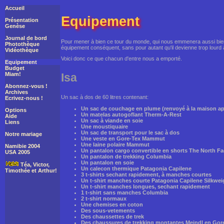
Accueil
Equipement
Présentation
Genèse
Journal de bord
Pour mener à bien ce tour du monde, qui nous emmenera aussi bien
Photothèque
équipement conséquent, sans pour autant qu'il devienne trop lourd à
Vidéothèque
Voici donc ce que chacun d'entre nous a emporté.
Equipement
Budget
Miam!
Isa
Abonnez-vous !
Archives
Un sac à dos de 60 litres contenant:
Ecrivez-nous !
Un sac de couchage en plume (renvoyé à la maison ap
Options
Un matelas autogoflant Therm-A-Rest
Aide
Un sac à viande en soie
Liens
Une moustiquaire
Un sac de transport pour le sac à dos
Notre mariage
Une veste en Gore-Tex Mammut
Une laine polaire Mammut
Namibie 2004
Un pantalon cargo convertible en shorts The North Fa
USA 2005
Un pantalon de trekking Columbia
Un pantalon en soie
Téa, Victor,
Un calecon thermique Patagonia Capilene
Timothée et Arthur!
3 t-shirts sechant rapidement, à manches courtes
Un t-shirt manches courte Patagonia Capilene Silkwei
Un t-shirt manches longues, sechant rapidement
1 t-shirt sans manches Columbia
2 t-shirt normaux
Une chemises en coton
Des sous-vetements
Des chaussettes de trek
Des chaussures de trekking montantes Meindl en Gore