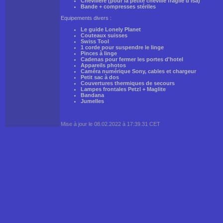
Chevillère (pour la petite cheville fragile d'Isa)
Bande + compresses stériles
Equipements divers :
Le guide Lonely Planet
Couteaux suisses
Swiss Tool
1 corde pour suspendre le linge
Pinces à linge
Cadenas pour fermer les portes d'hotel
Appareils photos
Caméra numérique Sony, cables et chargeur
Petit sac à dos
Couvertures thermiques de secours
Lampes frontales Petzl + Maglite
Bandana
Jumelles
Mise à jour le 08.02.2022 à 17:39.31 CET