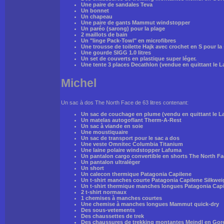
Une paire de sandales Teva
Un bonnet
Un chapeau
Une paire de gants Mammut windstopper
Un paréo (sarong) pour la plage
2 maillots de bain
Un "linge Pack-Towl" en microfibres
Une trousse de toilette Hajk avec crochet en S pour l
Une gourde SIGG 1.0 litres
Un set de couverts en plastique super léger.
Une tente 3 places Decathlon (vendue en quittant le 
Michel
Un sac à dos The North Face de 63 litres contenant:
Un sac de couchage en plume (vendu en quittant le L
Un matelas autogoflant Therm-A-Rest
Un sac à viande en soie
Une moustiquaire
Un sac de transport pour le sac a dos
Une veste Omnitec Columbia Titanium
Une laine polaire windstopper Lafuma
Un pantalon cargo convertible en shorts The North Fa
Un pantalon ultraléger
Un short
Un calecon thermique Patagonia Capilene
Un t-shirt manches courte Patagonia Capilene Silkwei
Un t-shirt thermique manches longues Patagonia Cap
2 t-shirt normaux
1 chemises à manches courtes
Une chemise à manches longues Mammut quick-dry
Des sous-vetements
Des chaussettes de trek
Des chaussures de trekking montantes Meindl en Gore