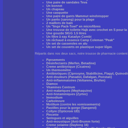
Une paire de sandales Teva
Un bonnet
Un chapeau
Une casquette
Une paire de gants Mammut windstopper
Un paréo (sarong) pour la plage
2 maillots de bain
Un "linge Pack-Towl" en microfibres
Une trousse de toilette Hajk avec crochet en S pour l
Une gourde SIGG 1.5 litres
Un filtre à eau Katadyn Combi
Un réchaud à essence Camp Coleman "Peak"
Un set de casseroles en alu
Un set de couverts en plastique super léger.
Répartis dans nos deux sacs, notre trousse de pharmacie contient 
Pansements
Désinfectants (Merfen, Betadine)
Creme antibiotique (Cicatrex)
Un thermomètre
Antibiotiques (Ciproxyne, Stabillicine, Flagyl, Quinodi
Anti-douleurs (Panadol, Dafalgan, Ponstan)
Anti-inflammatoires (Voltarene, Brufen)
Diamox
Vitamines Centrum
Anti-malariques (Mephaquine)
Anti-histaminiques (Zyrtec)
Immodium
Carbolevure
Motilium (contre les vomissements)
Pastilles pour la gorge (Sangerol)
Collyre (Opticrom UD)
Pincette
Seringues et aiguilles
Anti-moustique (Anti-Brumm forte)
Creme solairee (Daylong 16)